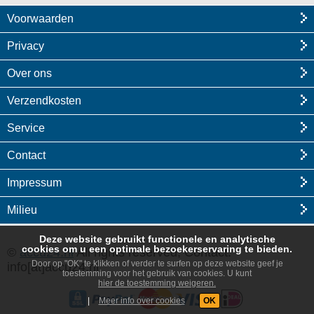
Voorwaarden
Privacy
Over ons
Verzendkosten
Service
Contact
Impressum
Milieu
Deze website gebruikt functionele en analytische
cookies om u een optimale bezoekerservaring te bieden.
©
accu24.nl
All rights reserved, Contact:
Door op "OK" te klikken of verder te surfen op deze website geef je
info[at]accu24.nl
toestemming voor het gebruik van cookies. U kunt
hier de toestemming weigeren.
|
Meer info over cookies
OK