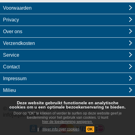
Voorwaarden
Privacy
Over ons
Verzendkosten
Service
Contact
Impressum
Milieu
Deze website gebruikt functionele en analytische
cookies om u een optimale bezoekerservaring te bieden.
©
accu24.nl
All rights reserved, Contact:
Door op "OK" te klikken of verder te surfen op deze website geef je
info[at]accu24.nl
toestemming voor het gebruik van cookies. U kunt
hier de toestemming weigeren.
|
Meer info over cookies
OK