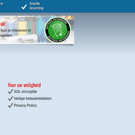
re
Snelle
levering
bak!
 kun je inleveren in
markten.
Voor uw veiligheid
SSL-encryptie
Veilige betaalmiddelen
Privacy
Policy