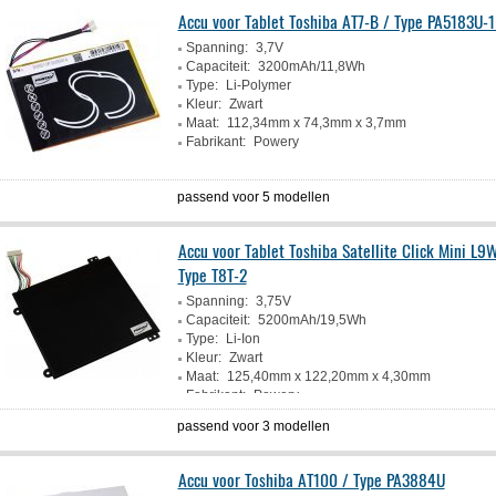
Accu voor Tablet Toshiba AT7-B / Type PA5183U-
Spanning:
3,7V
Capaciteit:
3200mAh/11,8Wh
Type:
Li-Polymer
Kleur:
Zwart
Maat:
112,34mm x 74,3mm x 3,7mm
Fabrikant:
Powery
passend voor 5 modellen
Accu voor Tablet Toshiba Satellite Click Mini L9
Type T8T-2
Spanning:
3,75V
Capaciteit:
5200mAh/19,5Wh
Type:
Li-Ion
Kleur:
Zwart
Maat:
125,40mm x 122,20mm x 4,30mm
Fabrikant:
Powery
passend voor 3 modellen
Accu voor Toshiba AT100 / Type PA3884U