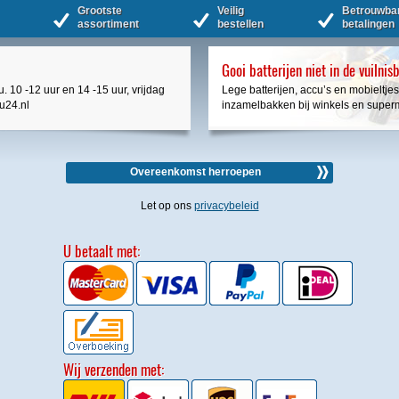
Grootste
Veilig
Betrouwba
assortiment
bestellen
betalingen
Gooi batterijen niet in de vuilnis
. 10 -12 uur en 14 -15 uur, vrijdag
Lege batterijen, accu’s en mobieltjes
cu24.nl
inzamelbakken bij winkels en super
Overeenkomst herroepen
Let op ons
privacybeleid
U betaalt met:
Wij verzenden met: