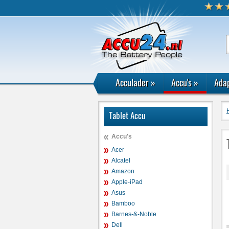
Acculader
»
Accu's
»
Adap
Tablet Accu
Accu's
Acer
Alcatel
Amazon
Apple-iPad
Asus
Bamboo
Barnes-&-Noble
Dell