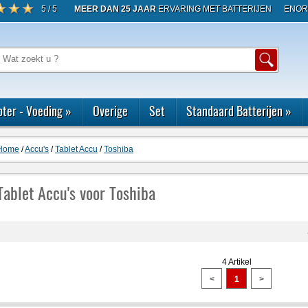
5 / 5
MEER DAN 25 JAAR
ERVARING MET BATTERIJEN
ENOR
ter - Voeding
»
Overige
Set
Standaard Batterijen
»
Home
/
Accu's
/
Tablet Accu
/
Toshiba
Tablet Accu's voor Toshiba
4 Artikel
<
1
>