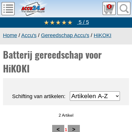
0
5 / 5
Home
/
Accu's
/
Gereedschap Accu's
/
HiKOKI
Batterij gereedschap voor
HiKOKI
Schifting van artikelen:
2 Artikel
<
>
1