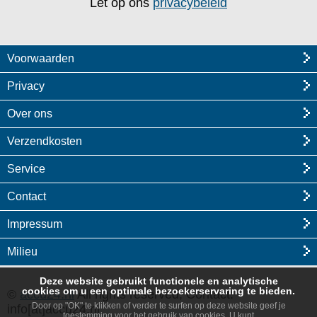
Let op ons
privacybeleid
Voorwaarden
Privacy
Over ons
Verzendkosten
Service
Contact
Impressum
Milieu
Deze website gebruikt functionele en analytische
cookies om u een optimale bezoekerservaring te bieden.
©
accu24.nl
All rights reserved, Contact:
Door op "OK" te klikken of verder te surfen op deze website geef je
info[at]accu24.nl
toestemming voor het gebruik van cookies. U kunt