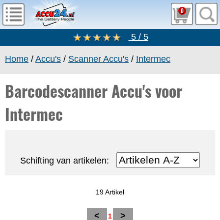
0
5 / 5
Home
/
Accu's
/
Scanner Accu's
/
Intermec
Barcodescanner Accu's voor
Intermec
Schifting van artikelen:
19 Artikel
<
>
1