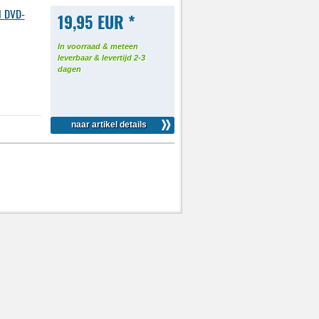
l DVD-
19,95 EUR *
In voorraad & meteen
leverbaar & levertijd 2-3
dagen
naar artikel details