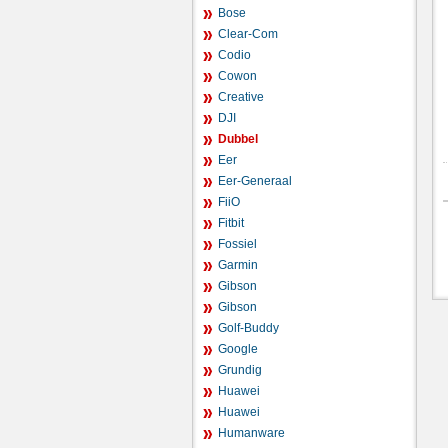
Bose
Clear-Com
Codio
Cowon
Creative
DJI
Dubbel
Eer
Eer-Generaal
FiiO
Fitbit
Fossiel
Garmin
Gibson
Gibson
Golf-Buddy
Google
Grundig
Huawei
Huawei
Humanware