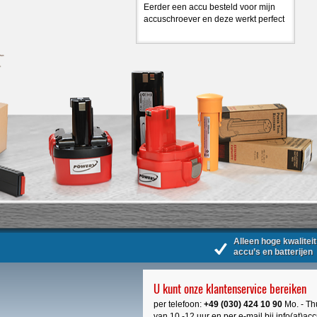
Eerder een accu besteld voor mijn
accuschroever en deze werkt perfect
Alleen hoge kwaliteit
accu’s en batterijen
U kunt onze klantenservice bereiken
per telefoon:
+49 (030) 424 10 90
Mo. - Thu
van 10 -12 uur en per e-mail bij info(at)ac