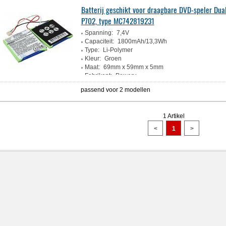
Batterij geschikt voor draagbare DVD-speler Dua
P702, type MC742819231
Spanning:
7,4V
Capaciteit:
1800mAh/13,3Wh
Type:
Li-Polymer
Kleur:
Groen
Maat:
69mm x 59mm x 5mm
Fabrikant:
Powery
passend voor 2 modellen
1 Artikel
<
1
>