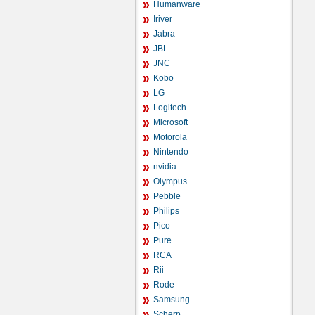
Humanware
Iriver
Jabra
JBL
JNC
Kobo
LG
Logitech
Microsoft
Motorola
Nintendo
nvidia
Olympus
Pebble
Philips
Pico
Pure
RCA
Rii
Rode
Samsung
Scherp