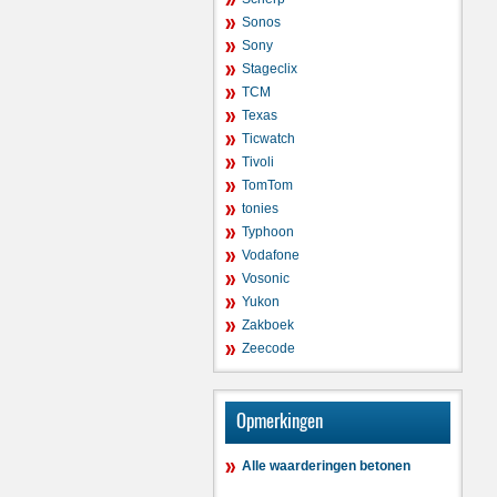
Sonos
Sony
Stageclix
TCM
Texas
Ticwatch
Tivoli
TomTom
tonies
Typhoon
Vodafone
Vosonic
Yukon
Zakboek
Zeecode
Opmerkingen
Alle waarderingen betonen