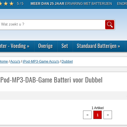
5 / 5
MEER DAN 25 JAAR
ERVARING MET BATTERIJEN
ENOR
ter - Voeding
»
Overige
Set
Standaard Batterijen
»
Home
/
Accu's
/
iPod-MP3-Game Accu's
/
Dubbel
iPod-MP3-DAB-Game Batteri voor Dubbel
1 Artikel
<
1
>