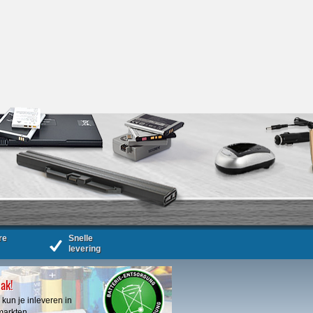
re
Snelle
levering
bak!
 kun je inleveren in
markten.