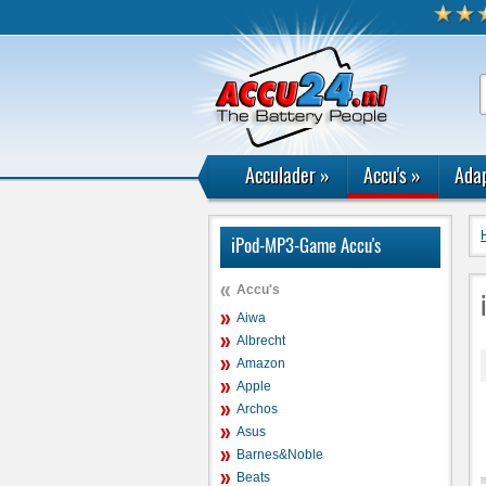
Acculader
»
Accu's
»
Adap
iPod-MP3-Game Accu's
Accu's
Aiwa
Albrecht
Amazon
Apple
Archos
Asus
Barnes&Noble
Beats