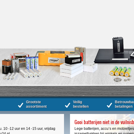
Grootste
Veilig
Betrouwba
assortiment
bestellen
betalingen
Gooi batterijen niet in de vuilnis
. 10 -12 uur en 14 -15 uur, vrijdag
Lege batterijen, accu’s en mobieltjes
cu24.nl
inzamelbakken bij winkels en super