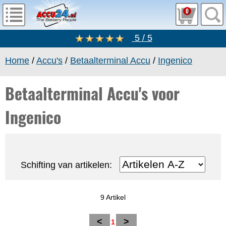
0
5 / 5
Home
/
Accu's
/
Betaalterminal Accu
/
Ingenico
Betaalterminal Accu's voor
Ingenico
Schifting van artikelen:
9 Artikel
<
>
1