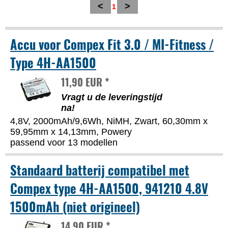
<
>
1
Accu voor Compex Fit 3.0 / MI-Fitness /
Type 4H-AA1500
11,90 EUR *
Vragt u de leveringstijd
na!
4,8V, 2000mAh/9,6Wh, NiMH, Zwart, 60,30mm x
59,95mm x 14,13mm, Powery
passend voor 13 modellen
Standaard batterij compatibel met
Compex type 4H-AA1500, 941210 4.8V
1500mAh (niet origineel)
14,90 EUR *