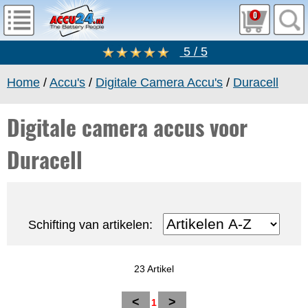
0
5 / 5
Home
/
Accu's
/
Digitale Camera Accu's
/
Duracell
Digitale camera accus voor
Duracell
Schifting van artikelen:
23 Artikel
<
>
1