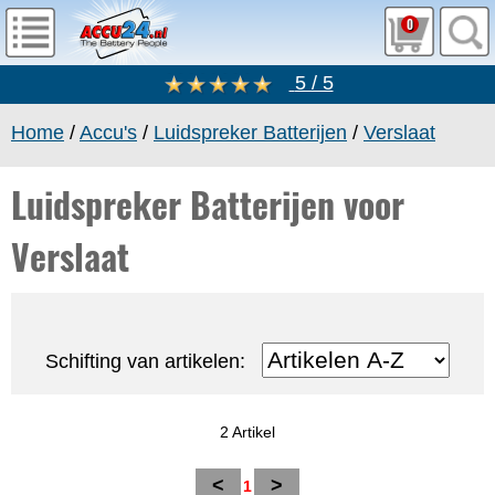
0
5 / 5
Home
/
Accu's
/
Luidspreker Batterijen
/
Verslaat
Luidspreker Batterijen voor
Verslaat
Schifting van artikelen:
2 Artikel
<
>
1