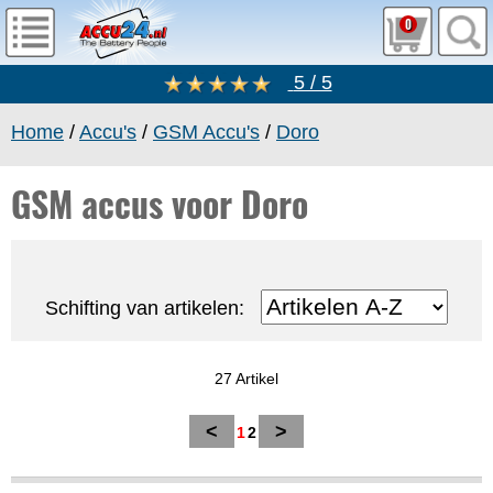
0
5 / 5
Home
/
Accu's
/
GSM Accu's
/
Doro
GSM accus voor Doro
Schifting van artikelen:
27 Artikel
<
>
1
2