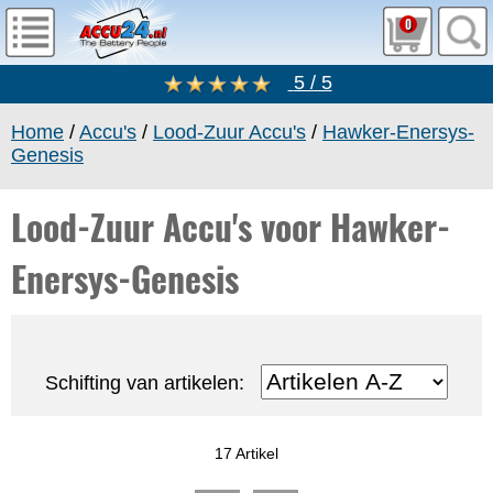
0
5 / 5
Home
/
Accu's
/
Lood-Zuur Accu's
/
Hawker-Enersys-
Genesis
Lood-Zuur Accu's voor Hawker-
Enersys-Genesis
Schifting van artikelen:
17 Artikel