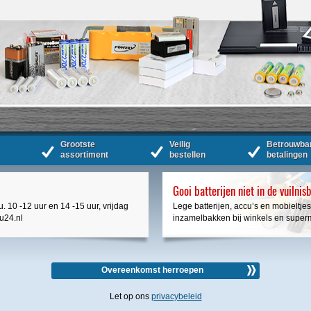
Grootste
Veilig
Betrouwba
assortiment
bestellen
betalingen
Gooi batterijen niet in de vuilnis
. 10 -12 uur en 14 -15 uur, vrijdag
Lege batterijen, accu’s en mobieltjes
cu24.nl
inzamelbakken bij winkels en super
Overeenkomst herroepen
Let op ons
privacybeleid