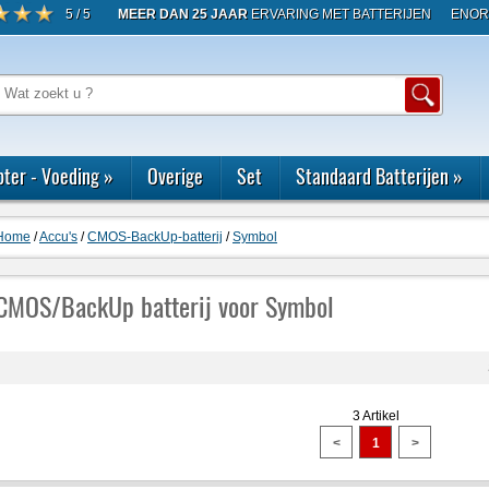
5 / 5
MEER DAN 25 JAAR
ERVARING MET BATTERIJEN
ENOR
ter - Voeding
»
Overige
Set
Standaard Batterijen
»
Home
/
Accu's
/
CMOS-BackUp-batterij
/
Symbol
CMOS/BackUp batterij voor Symbol
3 Artikel
<
1
>