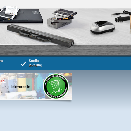
re
Snelle
levering
bak!
 kun je inleveren in
markten.