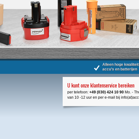
Alleen hoge kwaliteit
accu’s en batterijen
U kunt onze klantenservice bereiken
per telefoon:
+49 (030) 424 10 90
Mo. - Thu
van 10 -12 uur en per e-mail bij info(at)ac