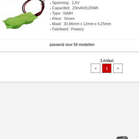
Spanning:
2,4V
Capaciteit:
20mAh/0,05Wh
Type:
NiMH
Kleur:
Groen
Maat:
30,86mm x 12mm x 4,25mm
Fabrikant:
Powery
passend voor 56 modellen
3 Artikel
<
1
>