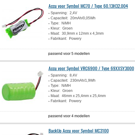
Accu voor Symbol MC70 / Type 60.13H32.004
Spanning:
2,4V
Capaciteit:
20mAh/0,05Wh
Type:
NiMH
Kleur:
Groen
Maat:
30,9mm x 12mm x 4,3mm
Fabrikant:
Powery
passend voor 5 modellen
Accu voor Symbol VRC6900 / Type 69XXSY3000
Spanning:
8,4V
Capaciteit:
230mAh/1,9Wh
Type:
NiMH
Kleur:
Groen
Maat:
46mm x 25,4mm x 25,4mm
Fabrikant:
Powery
passend voor 4 modellen
BackUp Accu voor Symbol MC3100