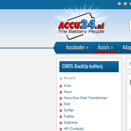
Acculader
»
Accu's
»
Adap
CMOS-BackUp-batterij
Accu's
Acer
Asus
Asus-Eee-Pad-Transformer
Dell
Dolfijn
Fujitsu
Gateway
HP-Compaq