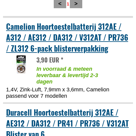
<
>
1
Camelion Hoortoestelbatterij 312AE /
A312 / AE312 / DA312 / V312AT / PR736
/ ZL312 6-pack blisterverpakking
3,90 EUR *
In voorraad & meteen
leverbaar & levertijd 2-3
dagen
1,4V, Zink-Luft, 7,9mm x 3,6mm, Camelion
passend voor 7 modellen
Duracell Hoortoestelbatterij 312AE /
AE312 / DA312 / PR41 / PR736 / V312AT
Blister van 6