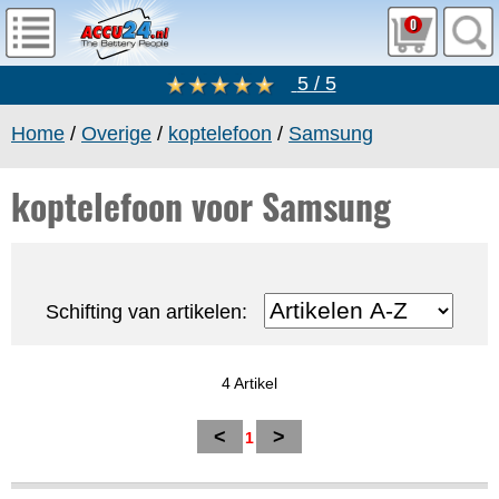
0
5 / 5
Home
/
Overige
/
koptelefoon
/
Samsung
koptelefoon voor Samsung
Schifting van artikelen:
4 Artikel
<
>
1