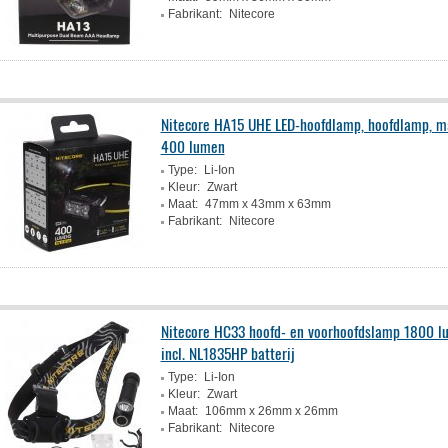
Fabrikant:
Nitecore
Nitecore HA15 UHE LED-hoofdlamp, hoofdlamp, m
400 lumen
Type:
Li-Ion
Kleur:
Zwart
Maat:
47mm x 43mm x 63mm
Fabrikant:
Nitecore
Nitecore HC33 hoofd- en voorhoofdslamp 1800 l
incl. NL1835HP batterij
Type:
Li-Ion
Kleur:
Zwart
Maat:
106mm x 26mm x 26mm
Fabrikant:
Nitecore