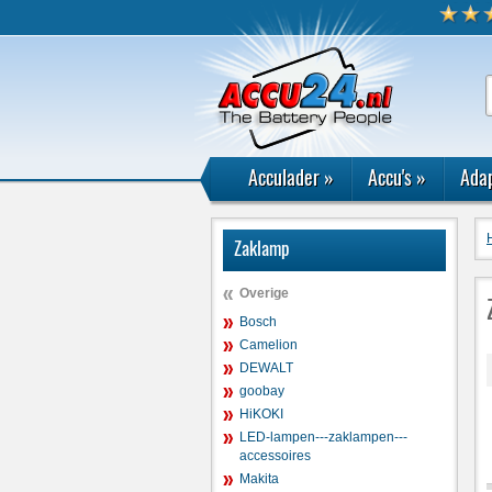
Acculader
»
Accu's
»
Adap
Zaklamp
Overige
Bosch
Camelion
DEWALT
goobay
HiKOKI
LED-lampen---zaklampen---
accessoires
Makita