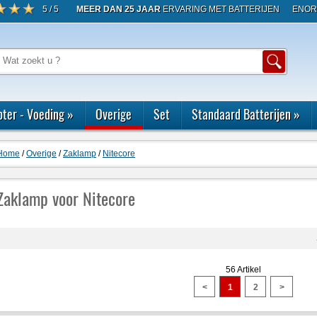
5 / 5
MEER DAN 25 JAAR
ERVARING MET BATTERIJEN
ENOR
ter - Voeding
»
Overige
Set
Standaard Batterijen
»
Home
/
Overige
/
Zaklamp
/
Nitecore
Zaklamp voor Nitecore
56 Artikel
<
1
2
>