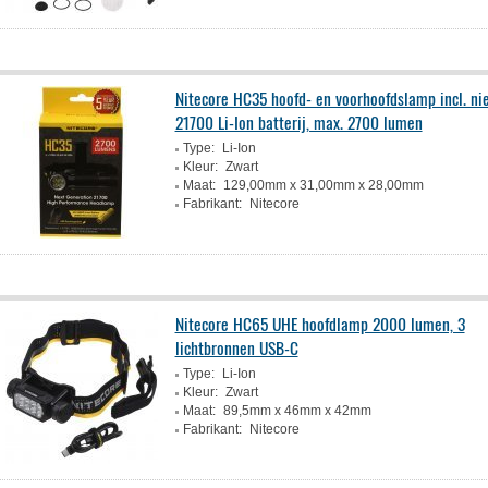
Nitecore HC35 hoofd- en voorhoofdslamp incl. n
21700 Li-Ion batterij, max. 2700 lumen
Type:
Li-Ion
Kleur:
Zwart
Maat:
129,00mm x 31,00mm x 28,00mm
Fabrikant:
Nitecore
Nitecore HC65 UHE hoofdlamp 2000 lumen, 3
lichtbronnen USB-C
Type:
Li-Ion
Kleur:
Zwart
Maat:
89,5mm x 46mm x 42mm
Fabrikant:
Nitecore