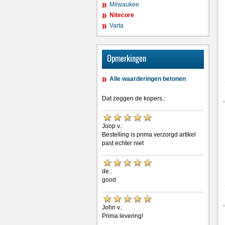
Milwaukee
Nitecore
Varta
Opmerkingen
Alle waarderingen betonen
Dat zeggen de kopers.:
Joop v.:
Bestelling is prima verzorgd artikel
past echter niet
de.:
good
John v.:
Prima levering!