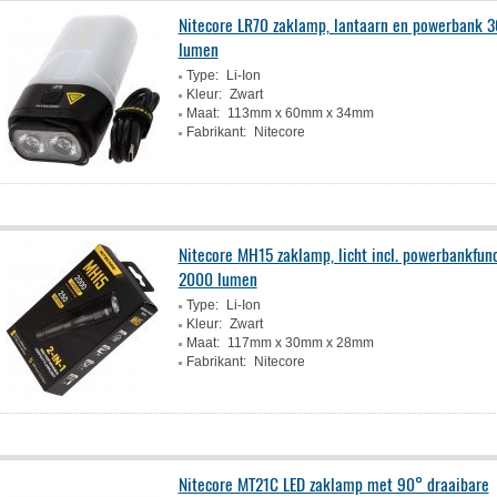
Nitecore LR70 zaklamp, lantaarn en powerbank 
lumen
Type:
Li-Ion
Kleur:
Zwart
Maat:
113mm x 60mm x 34mm
Fabrikant:
Nitecore
Nitecore MH15 zaklamp, licht incl. powerbankfunc
2000 lumen
Type:
Li-Ion
Kleur:
Zwart
Maat:
117mm x 30mm x 28mm
Fabrikant:
Nitecore
Nitecore MT21C LED zaklamp met 90° draaibare