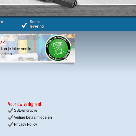
re
Snelle
levering
bak!
 kun je inleveren in
markten.
Voor uw veiligheid
SSL-encryptie
Veilige betaalmiddelen
Privacy
Policy