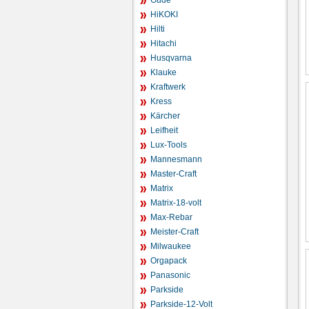
Güde
HiKOKI
Hilti
Hitachi
Husqvarna
Klauke
Kraftwerk
Kress
Kärcher
Leifheit
Lux-Tools
Mannesmann
Master-Craft
Matrix
Matrix-18-volt
Max-Rebar
Meister-Craft
Milwaukee
Orgapack
Panasonic
Parkside
Parkside-12-Volt