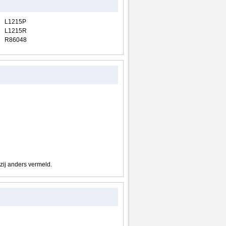
L1215P
L1215R
R86048
nzij anders vermeld.