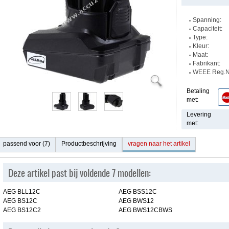
Spanning:
Capaciteit:
Type:
Kleur:
Maat:
Fabrikant:
WEEE Reg.Nr
Betaling
met:
Levering
met:
passend voor (7)
Productbeschrijving
vragen naar het artikel
Deze artikel past bij voldende 7 modellen:
AEG BLL12C
AEG BSS12C
AEG BS12C
AEG BWS12
AEG BS12C2
AEG BWS12CBWS