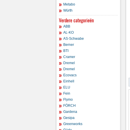
Metabo
Würth
Verdere categorieën
ABB
AL-KO
AS-Schwabe
Berner
BTI
Cramer
Dremel
Dremel
Ecovacs
Einhell
ELU
Fein
Flymo
FÖRCH
Gardena
Gesipa
Greenworks