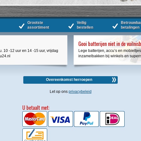
Grootste
Veilig
Betrouwba
assortiment
bestellen
betalingen
Gooi batterijen niet in de vuilnis
. 10 -12 uur en 14 -15 uur, vrijdag
Lege batterijen, accu’s en mobieltjes
cu24.nl
inzamelbakken bij winkels en super
Overeenkomst herroepen
Let op ons
privacybeleid
U betaalt met: