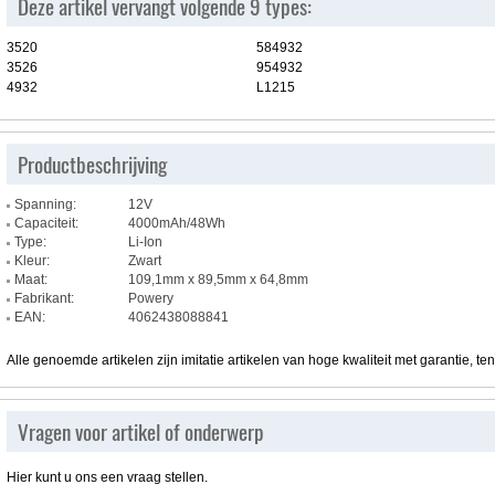
Deze artikel vervangt volgende 9 types:
3520
584932
3526
954932
4932
L1215
Productbeschrijving
Spanning:
12V
Capaciteit:
4000mAh/48Wh
Type:
Li-Ion
Kleur:
Zwart
Maat:
109,1mm x 89,5mm x 64,8mm
Fabrikant:
Powery
EAN:
4062438088841
Alle genoemde artikelen zijn imitatie artikelen van hoge kwaliteit met garantie, te
Vragen voor artikel of onderwerp
Hier kunt u ons een vraag stellen.