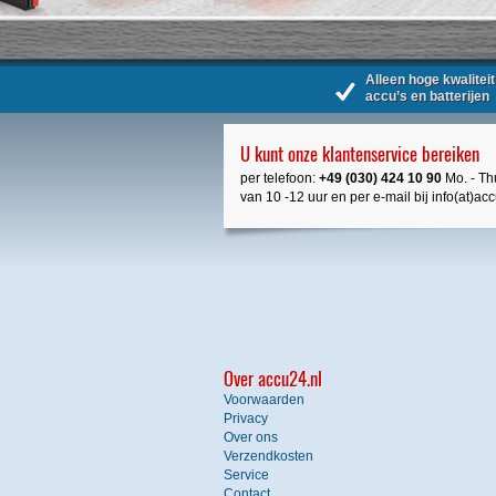
Alleen hoge kwaliteit
accu’s en batterijen
U kunt onze klantenservice bereiken
per telefoon:
+49 (030) 424 10 90
Mo. - Thu
van 10 -12 uur en per e-mail bij info(at)ac
Over accu24.nl
Voorwaarden
Privacy
Over ons
Verzendkosten
Service
Contact