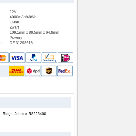
12V
4000mAh/48Wh
Li-Ion
Zwart
109,1mm x 89,5mm x 64,8mm
Powery
.:
DE 31298618
Ridgid Jobmax R8223400