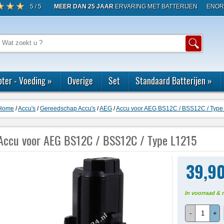
5 / 5
MEER DAN 25 JAAR
ERVARING MET BATTERIJEN
ENOR
ter - Voeding
»
Overige
Set
Standaard Batterijen
»
Home
/
Accu's
/
Gereedschap Accu's
/
AEG
/
Accu voor AEG BS12C / BSS12C / Type
Accu voor AEG BS12C / BSS12C / Type L1215
39,9
In voorraad & 
-
+