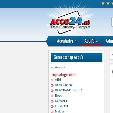
Acculader
»
Accu's
»
Adap
Gereedschap Accu's
Accu's
Top categorieën
AEG
Atlas-Copco
BLACK-&-DECKER
Bosch
DEWALT
FESTOOL
Makita