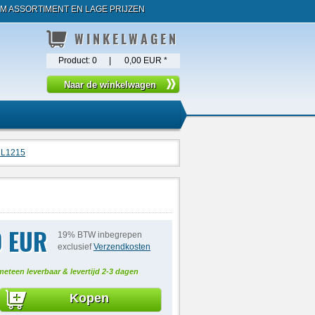
M ASSORTIMENT EN LAGE PRIJZEN
WINKELWAGEN
Product:
0
|
0,00 EUR
*
 L1215
0 EUR
19% BTW inbegrepen
exclusief
Verzendkosten
meteen leverbaar & levertijd 2-3 dagen
Kopen