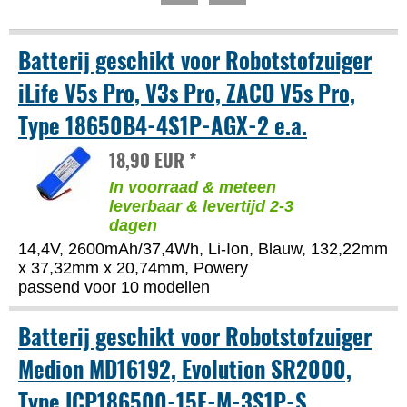
Batterij geschikt voor Robotstofzuiger
iLife V5s Pro, V3s Pro, ZACO V5s Pro,
Type 18650B4-4S1P-AGX-2 e.a.
18,90 EUR *
In voorraad & meteen
leverbaar & levertijd 2-3
dagen
14,4V, 2600mAh/37,4Wh, Li-Ion, Blauw, 132,22mm
x 37,32mm x 20,74mm, Powery
passend voor 10 modellen
Batterij geschikt voor Robotstofzuiger
Medion MD16192, Evolution SR2000,
Type ICP186500-15F-M-3S1P-S