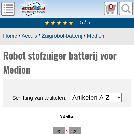
0
5 / 5
Home
/
Accu's
/
Zuigrobot-batterij
/
Medion
Robot stofzuiger batterij voor
Medion
Schifting van artikelen:
3 Artikel
<
>
1