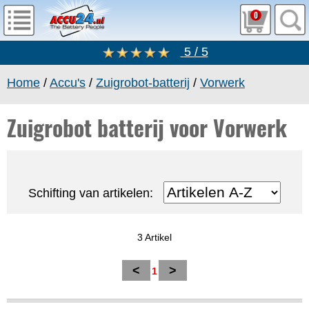
0
5 / 5
Home
/
Accu's
/
Zuigrobot-batterij
/
Vorwerk
Zuigrobot batterij voor Vorwerk
Schifting van artikelen:
3 Artikel
<
>
1