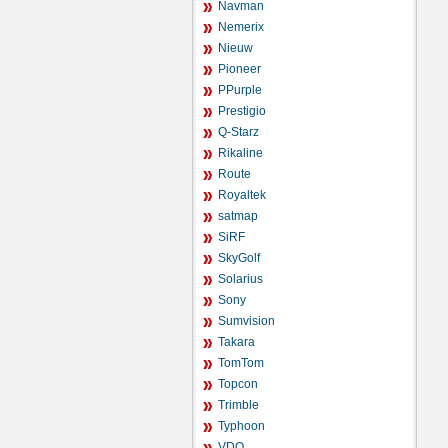
Navman
Nemerix
Nieuw
Pioneer
PPurple
Prestigio
Q-Starz
Rikaline
Route
Royaltek
satmap
SiRF
SkyGolf
Solarius
Sony
Sumvision
Takara
TomTom
Topcon
Trimble
Typhoon
VDO