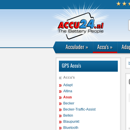
Acculader
»
Accu's
»
Adap
GPS Accu's
Accu's
Adapt
Altina
Asus
Becker
Becker-Traffic-Assist
Belkin
Blaupunkt
Bluetooth