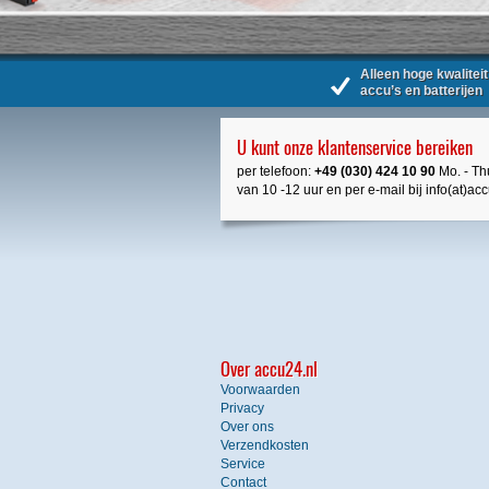
Alleen hoge kwaliteit
accu’s en batterijen
U kunt onze klantenservice bereiken
per telefoon:
+49 (030) 424 10 90
Mo. - Thu
van 10 -12 uur en per e-mail bij info(at)ac
Over accu24.nl
Voorwaarden
Privacy
Over ons
Verzendkosten
Service
Contact