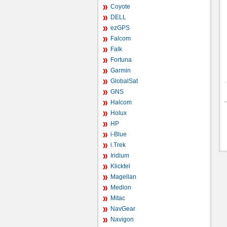
Coyote
DELL
ezGPS
Falcom
Falk
Fortuna
Garmin
GlobalSat
GNS
Halcom
Holux
HP
i-Blue
i.Trek
Iridium
Klicktel
Magellan
Medion
Mitac
NavGear
Navigon