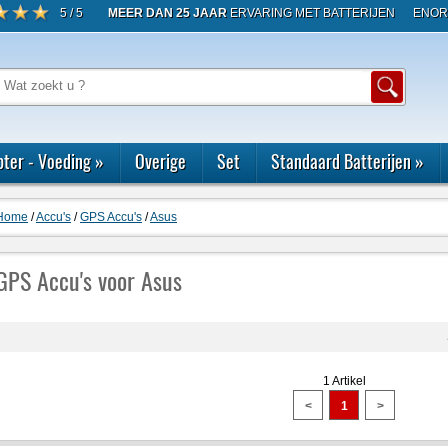
5 / 5
MEER DAN 25 JAAR
ERVARING MET BATTERIJEN
ENOR
ter - Voeding
»
Overige
Set
Standaard Batterijen
»
Home
/
Accu's
/
GPS Accu's
/
Asus
GPS Accu's voor Asus
1 Artikel
<
1
>