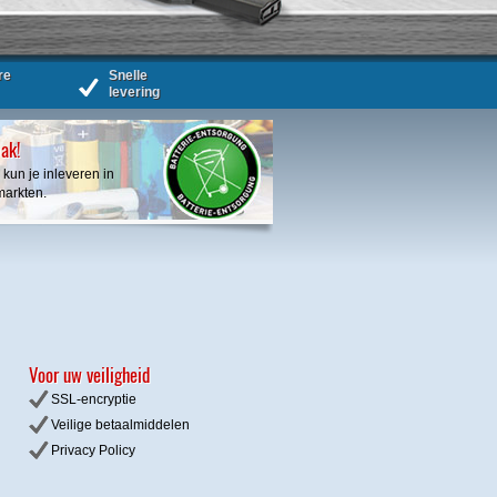
re
Snelle
levering
bak!
 kun je inleveren in
markten.
Voor uw veiligheid
SSL-encryptie
Veilige betaalmiddelen
Privacy
Policy