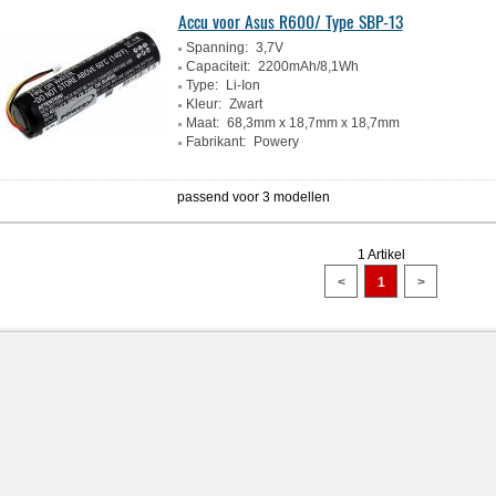
Accu voor Asus R600/ Type SBP-13
Spanning:
3,7V
Capaciteit:
2200mAh/8,1Wh
Type:
Li-Ion
Kleur:
Zwart
Maat:
68,3mm x 18,7mm x 18,7mm
Fabrikant:
Powery
passend voor 3 modellen
1 Artikel
<
1
>