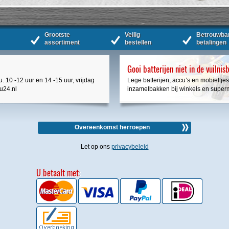
Grootste
Veilig
Betrouwba
assortiment
bestellen
betalingen
Gooi batterijen niet in de vuilnis
. 10 -12 uur en 14 -15 uur, vrijdag
Lege batterijen, accu’s en mobieltjes
cu24.nl
inzamelbakken bij winkels en super
Overeenkomst herroepen
Let op ons
privacybeleid
U betaalt met: