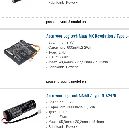
Fabrikant:
Powery
passend voor 3 modellen
Accu voor Logitech Maus MX Revolution / Type L
Spanning:
3,7V
Capaciteit:
600mAh/2,2Wh
Type:
Li-Ion
Kleur:
Zwart
Maat:
43,44mm x 37,53mm x 7,13mm
Fabrikant:
Powery
passend voor 5 modellen
Accu voor Logitech MM50 / Type NTA2479
Spanning:
3,7V
Capaciteit:
3000mAh/11,1Wh
Type:
Li-Ion
Kleur:
Zwart
Maat:
65,8mm x 20,2mm x 18,4mm
Fabrikant:
Powery