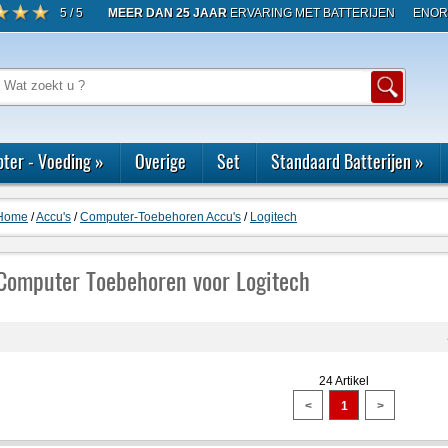
5 / 5
MEER DAN 25 JAAR
ERVARING MET BATTERIJEN
ENOR
ter - Voeding
»
Overige
Set
Standaard Batterijen
»
Home
/
Accu's
/
Computer-Toebehoren Accu's
/
Logitech
Computer Toebehoren voor Logitech
24 Artikel
<
1
>