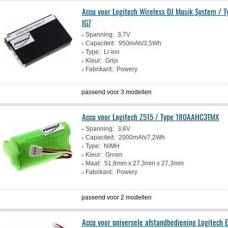
Accu voor Logitech Wireless DJ Musik System / T
IG7
Spanning:
3,7V
Capaciteit:
950mAh/3,5Wh
Type:
Li-Ion
Kleur:
Grijs
Fabrikant:
Powery
passend voor 3 modellen
Accu voor Logitech Z515 / Type 180AAHC3TMX
Spanning:
3,6V
Capaciteit:
2000mAh/7,2Wh
Type:
NiMH
Kleur:
Groen
Maat:
51,8mm x 27,3mm x 27,3mm
Fabrikant:
Powery
passend voor 2 modellen
Accu voor universele afstandbediening Logitech E