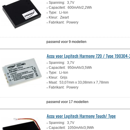
Spanning:
3,7V
Capaciteit:
600mAh/2,2Wh
Type:
Li-Ion
Kleur:
Zwart
Fabrikant:
Powery
passend voor 9 modellen
Accu voor Logitech Harmony 720 / Type 190304
Spanning:
3,7V
Capaciteit:
950mAh/3,5Wh
Type:
Li-Ion
Kleur:
Grijs
Maat:
53,07mm x 33,08mm x 7,78mm
Fabrikant:
Powery
passend voor 17 modellen
Accu voor Logitech Harmony Touch/ Type
Spanning:
3,7V
Capaciteit:
1050mAh/3,9Wh