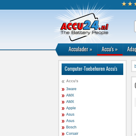
Acculader
»
Accu's
»
Adap
Computer-Toebehoren Accu's
Accu's
3ware
AMX
AMX
Apple
Asus
Asus
Bosch
Corsair