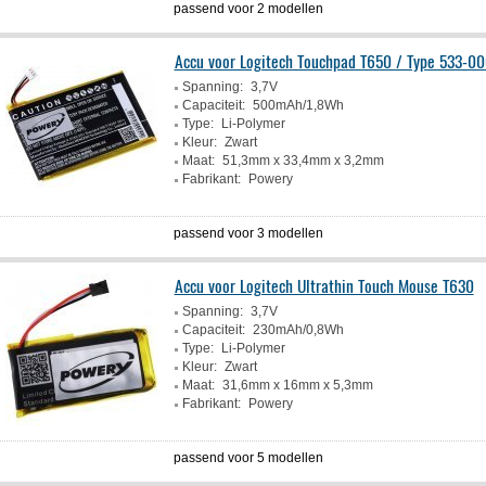
passend voor 2 modellen
Accu voor Logitech Touchpad T650 / Type 533-0
Spanning:
3,7V
Capaciteit:
500mAh/1,8Wh
Type:
Li-Polymer
Kleur:
Zwart
Maat:
51,3mm x 33,4mm x 3,2mm
Fabrikant:
Powery
passend voor 3 modellen
Accu voor Logitech Ultrathin Touch Mouse T630
Spanning:
3,7V
Capaciteit:
230mAh/0,8Wh
Type:
Li-Polymer
Kleur:
Zwart
Maat:
31,6mm x 16mm x 5,3mm
Fabrikant:
Powery
passend voor 5 modellen