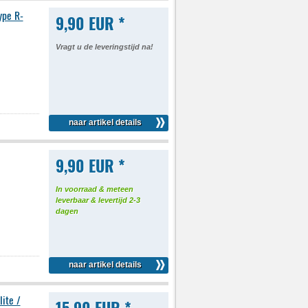
ype R-
9,90 EUR *
Vragt u de leveringstijd na!
naar artikel details
9,90 EUR *
In voorraad & meteen
leverbaar & levertijd 2-3
dagen
naar artikel details
lite /