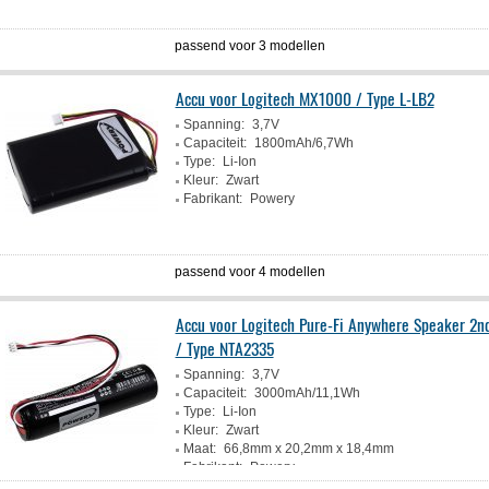
passend voor 3 modellen
Accu voor Logitech MX1000 / Type L-LB2
Spanning:
3,7V
Capaciteit:
1800mAh/6,7Wh
Type:
Li-Ion
Kleur:
Zwart
Fabrikant:
Powery
passend voor 4 modellen
Accu voor Logitech Pure-Fi Anywhere Speaker 2
/ Type NTA2335
Spanning:
3,7V
Capaciteit:
3000mAh/11,1Wh
Type:
Li-Ion
Kleur:
Zwart
Maat:
66,8mm x 20,2mm x 18,4mm
Fabrikant:
Powery