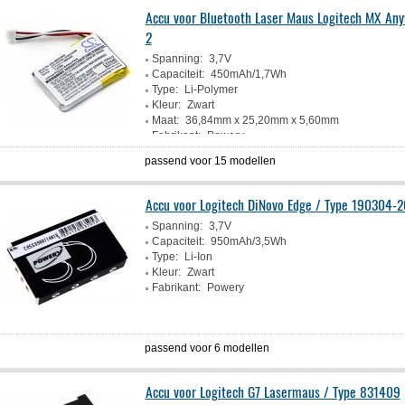
Accu voor Bluetooth Laser Maus Logitech MX An
2
Spanning:
3,7V
Capaciteit:
450mAh/1,7Wh
Type:
Li-Polymer
Kleur:
Zwart
Maat:
36,84mm x 25,20mm x 5,60mm
Fabrikant:
Powery
passend voor 15 modellen
Accu voor Logitech DiNovo Edge / Type 190304-
Spanning:
3,7V
Capaciteit:
950mAh/3,5Wh
Type:
Li-Ion
Kleur:
Zwart
Fabrikant:
Powery
passend voor 6 modellen
Accu voor Logitech G7 Lasermaus / Type 831409