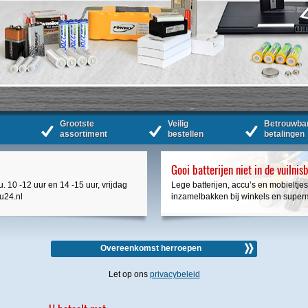
Grootste
Veilig
Betrouwba
assortiment
bestellen
betalingen
Gooi batterijen niet in de vuilnis
. 10 -12 uur en 14 -15 uur, vrijdag
Lege batterijen, accu’s en mobieltjes
cu24.nl
inzamelbakken bij winkels en super
Overeenkomst herroepen
Let op ons
privacybeleid