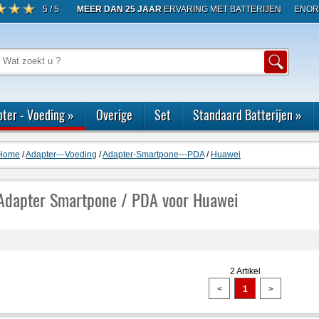
5 / 5
MEER DAN 25 JAAR
ERVARING MET BATTERIJEN
ENOR
ter - Voeding
»
Overige
Set
Standaard Batterijen
»
Home
/
Adapter---Voeding
/
Adapter-Smartpone---PDA
/
Huawei
Adapter Smartpone / PDA voor Huawei
2 Artikel
<
1
>