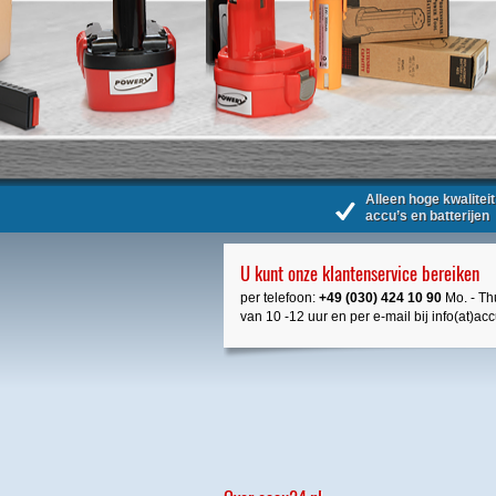
Alleen hoge kwaliteit
accu’s en batterijen
U kunt onze klantenservice bereiken
per telefoon:
+49 (030) 424 10 90
Mo. - Thu
van 10 -12 uur en per e-mail bij info(at)ac