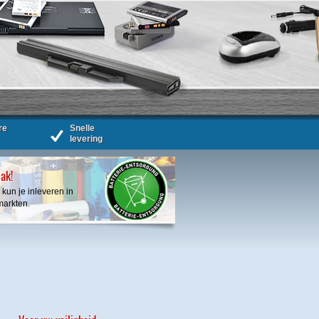
re
Snelle
levering
bak!
 kun je inleveren in
markten.