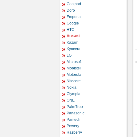
Coolpad
Doro
Emporia
Google
HTC
Huawei
Kazam
Kyocera
LG
Microsoft
Mobistel
Motorola
Nitecore
Nokia
Olympia
ONE
PalmTreo
Panasonic
Pantech
Powery
Rasberry