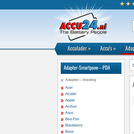
Acculader
»
Accu's
»
Adap
Adapter-Smartpone---PDA
Adapter---Voeding
Acer
Alcatel
Apple
Archos
Asus
Bea-Fon
Blackberry
Bose