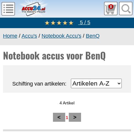
0
5 / 5
Home
/
Accu's
/
Notebook Accu's
/
BenQ
Notebook accus voor BenQ
Schifting van artikelen:
4 Artikel
<
>
1