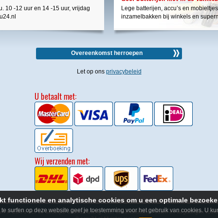
. 10 -12 uur en 14 -15 uur, vrijdag
Lege batterijen, accu’s en mobieltjes
cu24.nl
inzamelbakken bij winkels en super
Overeenkomst herroepen
Let op ons
privacybeleid
U betaalt met:
Wij verzenden met:
kt functionele en analytische cookies om u een optimale bezoeker
r te surfen op deze website geef je toestemming voor het gebruik van cookies. U ku
ijzen in Euro's incl. de wettelijke omzetbelasting, excl. verzendkosten. Fouten en weglatingen voo