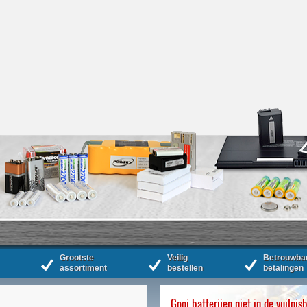
Grootste
Veilig
Betrouwba
assortiment
bestellen
betalingen
Gooi batterijen niet in de vuilnis