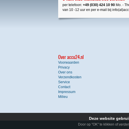
per telefoon:
+49 (030) 424 10 90
Mo. - Thu
van 10 -12 uur en per e-mail bij info(at)ac
Over accu24.nl
Voorwaarden
Privacy
Over ons
Verzendkosten
Service
Contact
Impressum
Milieu
Deze website gebrui
Door op "OK" te klikken of verde
* Alle pr