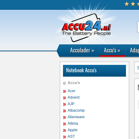
Acculader
»
Accu's
»
Adap
Notebook Accu's
Accu's
Acer
Advent
AJP
Albacomp
Alienware
Altima
Apple
AST