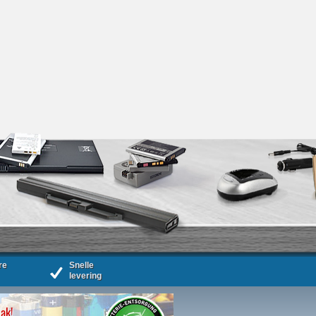
re
Snelle
levering
bak!