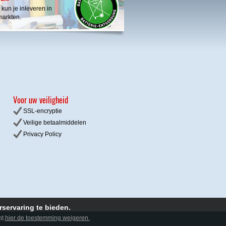
 kun je inleveren in
markten.
Voor uw veiligheid
SSL-encryptie
Veilige betaalmiddelen
Privacy
Policy
servaring te bieden.
nt
hier de toestemming weigeren.
rbehouden.