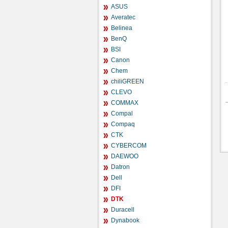
ASUS
Averatec
Belinea
BenQ
BSI
Canon
Chem
chiliGREEN
CLEVO
COMMAX
Compal
Compaq
CTK
CYBERCOM
DAEWOO
Datron
Dell
DFI
DTK
Duracell
Dynabook