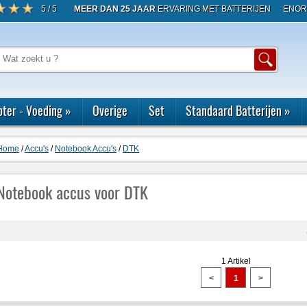
5 / 5
MEER DAN 25 JAAR
ERVARING MET BATTERIJEN
ENOR
ter - Voeding
»
Overige
Set
Standaard Batterijen
»
Home
/
Accu's
/
Notebook Accu's
/
DTK
Notebook accus voor DTK
1 Artikel
<
1
>