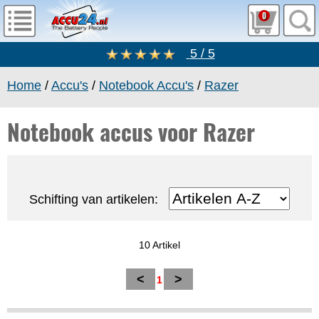
0
5 / 5
Home
/
Accu's
/
Notebook Accu's
/
Razer
Notebook accus voor Razer
Schifting van artikelen:
10 Artikel
<
>
1