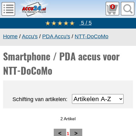
0
5 / 5
Home
/
Accu's
/
PDA Accu's
/
NTT-DoCoMo
Smartphone / PDA accus voor
NTT-DoCoMo
Schifting van artikelen:
2 Artikel
<
>
1