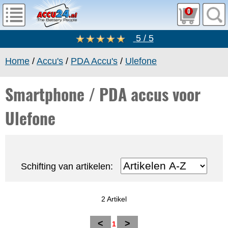
0
5 / 5
Home
/
Accu's
/
PDA Accu's
/
Ulefone
Smartphone / PDA accus voor
Ulefone
Schifting van artikelen:
2 Artikel
<
>
1