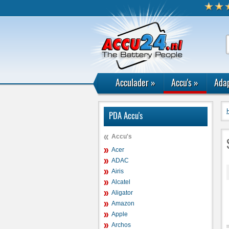
Acculader
»
Accu's
»
Adap
PDA Accu's
Accu's
Acer
ADAC
Airis
Alcatel
Aligator
Amazon
Apple
Archos