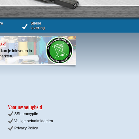
re
Snelle
levering
bak!
 kun je inleveren in
markten.
Voor uw veiligheid
SSL-encryptie
Veilige betaalmiddelen
Privacy
Policy