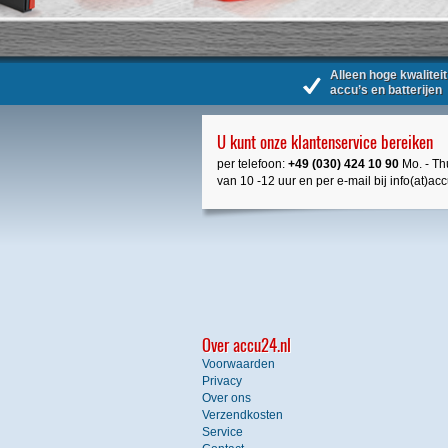
Alleen hoge kwaliteit
accu’s en batterijen
U kunt onze klantenservice bereiken
per telefoon:
+49 (030) 424 10 90
Mo. - Thu
van 10 -12 uur en per e-mail bij info(at)ac
Over accu24.nl
Voorwaarden
Privacy
Over ons
Verzendkosten
Service