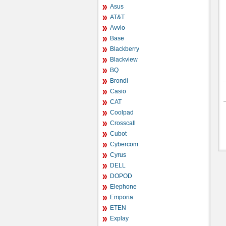
Asus
AT&T
Avvio
Base
Blackberry
Blackview
BQ
Brondi
Casio
CAT
Coolpad
Crosscall
Cubot
Cybercom
Cyrus
DELL
DOPOD
Elephone
Emporia
ETEN
Explay