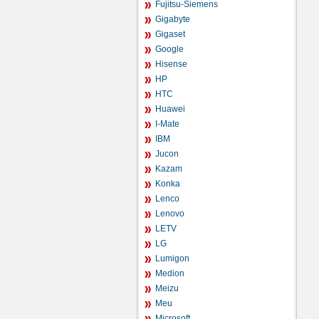
Fujitsu-Siemens
Gigabyte
Gigaset
Google
Hisense
HP
HTC
Huawei
I-Mate
IBM
Jucon
Kazam
Konka
Lenco
Lenovo
LETV
LG
Lumigon
Medion
Meizu
Meu
Microsoft