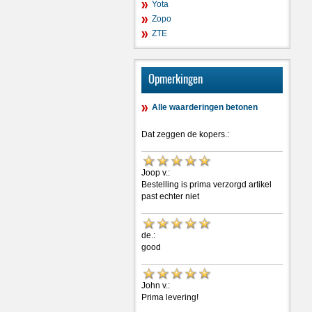
Yota
Zopo
ZTE
Opmerkingen
Alle waarderingen betonen
Dat zeggen de kopers.:
Joop v.:
Bestelling is prima verzorgd artikel
past echter niet
de.:
good
John v.:
Prima levering!