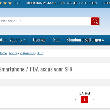
5 / 5
MEER DAN 25 JAAR
ERVARING MET BATTERIJEN
ENOR
ter - Voeding
»
Overige
Set
Standaard Batterijen
»
Home
/
Accu's
/
PDA Accu's
/
SFR
Smartphone / PDA accus voor SFR
1 Artikel
<
1
>