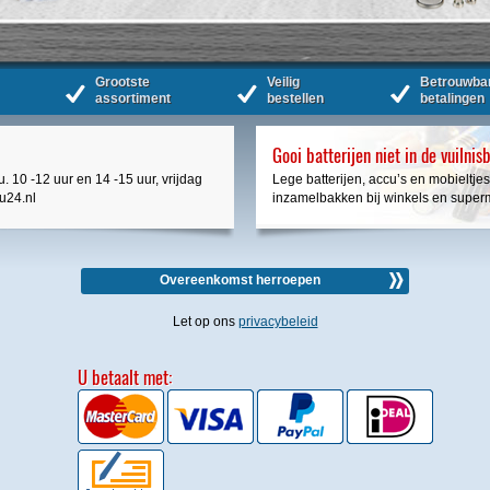
Grootste
Veilig
Betrouwba
assortiment
bestellen
betalingen
Gooi batterijen niet in de vuilnis
. 10 -12 uur en 14 -15 uur, vrijdag
Lege batterijen, accu’s en mobieltjes
cu24.nl
inzamelbakken bij winkels en super
Overeenkomst herroepen
Let op ons
privacybeleid
U betaalt met: