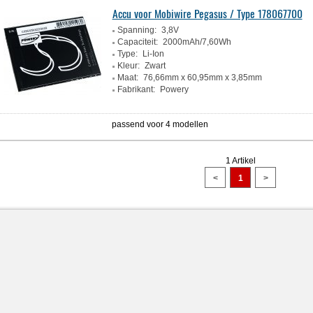
Accu voor Mobiwire Pegasus / Type 178067700
Spanning:
3,8V
Capaciteit:
2000mAh/7,60Wh
Type:
Li-Ion
Kleur:
Zwart
Maat:
76,66mm x 60,95mm x 3,85mm
Fabrikant:
Powery
passend voor 4 modellen
1 Artikel
<
1
>