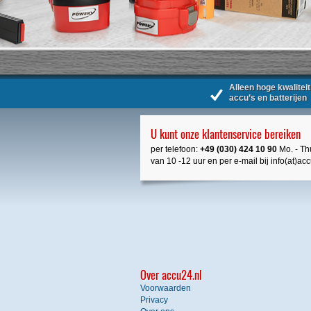
Alleen hoge kwaliteit
accu’s en batterijen
U kunt onze klantenservice bereiken
per telefoon:
+49 (030) 424 10 90
Mo. - Thu
van 10 -12 uur en per e-mail bij info(at)ac
Over accu24.nl
Voorwaarden
Privacy