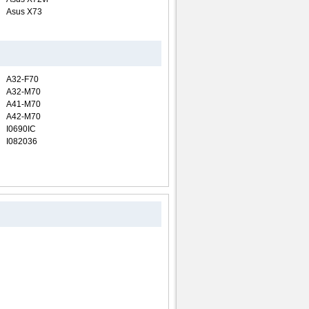
Asus X73
A32-F70
A32-M70
A41-M70
A42-M70
I0690IC
I082036