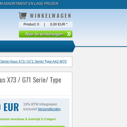
M ASSORTIMENT EN LAGE PRIJZEN
WINKELWAGEN
Product:
0
|
0,00 EUR
*
 Serie/ Asus X73 / G71 Serie/ Type A42-M70
us X73 / G71 Serie/ Type
0 EUR
19% BTW inbegrepen
exclusief
Verzendkosten
meteen leverbaar & levertijd 2-3 dagen