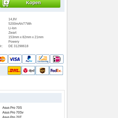
Kopen
14,8V
5200mAh/77Wh
Li-Ion
Zwart
153mm x 82mm x 21mm
Powery
.:
DE 31298618
Asus Pro 70S
Asus Pro 70Sv
Asus Pro 70T