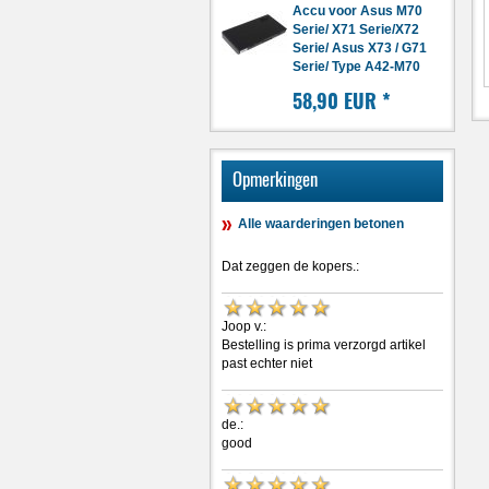
Accu voor Asus M70
Serie/ X71 Serie/X72
Serie/ Asus X73 / G71
Serie/ Type A42-M70
58,90 EUR
*
Opmerkingen
Alle waarderingen betonen
Dat zeggen de kopers.:
Joop v.:
Bestelling is prima verzorgd artikel
past echter niet
de.:
good