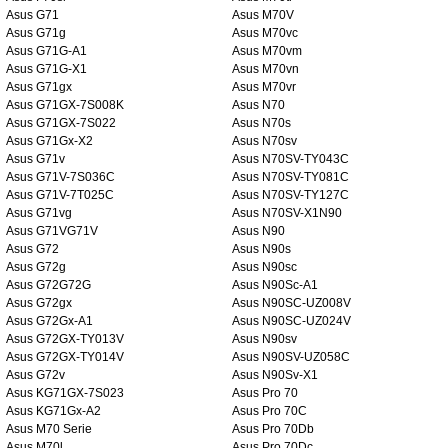
Asus G71
Asus M70V
Asus G71g
Asus M70vc
Asus G71G-A1
Asus M70vm
Asus G71G-X1
Asus M70vn
Asus G71gx
Asus M70vr
Asus G71GX-7S008K
Asus N70
Asus G71GX-7S022
Asus N70s
Asus G71Gx-X2
Asus N70sv
Asus G71v
Asus N70SV-TY043C
Asus G71V-7S036C
Asus N70SV-TY081C
Asus G71V-7T025C
Asus N70SV-TY127C
Asus G71vg
Asus N70SV-X1N90
Asus G71VG71V
Asus N90
Asus G72
Asus N90s
Asus G72g
Asus N90sc
Asus G72G72G
Asus N90Sc-A1
Asus G72gx
Asus N90SC-UZ008V
Asus G72Gx-A1
Asus N90SC-UZ024V
Asus G72GX-TY013V
Asus N90sv
Asus G72GX-TY014V
Asus N90SV-UZ058C
Asus G72v
Asus N90Sv-X1
Asus KG71GX-7S023
Asus Pro 70
Asus KG71Gx-A2
Asus Pro 70C
Asus M70 Serie
Asus Pro 70Db
Asus M70l
Asus Pro 70Dc