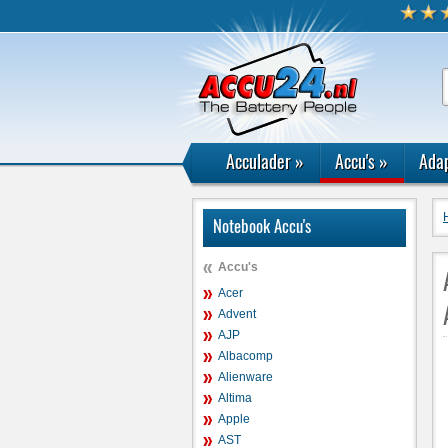
Acculader
»
Accu's
»
Adap
Notebook Accu's
Accu's
Acer
Advent
AJP
Albacomp
Alienware
Altima
Apple
AST