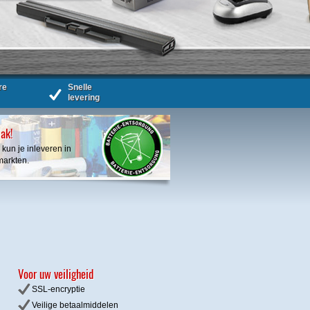
re
Snelle
levering
bak!
 kun je inleveren in
markten.
Voor uw veiligheid
SSL-encryptie
Veilige betaalmiddelen