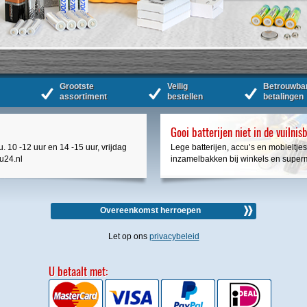
Grootste
Veilig
Betrouwba
assortiment
bestellen
betalingen
Gooi batterijen niet in de vuilnis
. 10 -12 uur en 14 -15 uur, vrijdag
Lege batterijen, accu’s en mobieltjes
cu24.nl
inzamelbakken bij winkels en super
Overeenkomst herroepen
Let op ons
privacybeleid
U betaalt met: