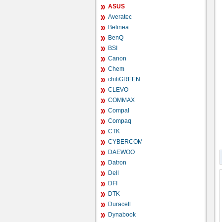
ASUS
Averatec
Belinea
BenQ
BSI
Canon
Chem
chiliGREEN
CLEVO
COMMAX
Compal
Compaq
CTK
CYBERCOM
DAEWOO
Datron
Dell
DFI
DTK
Duracell
Dynabook