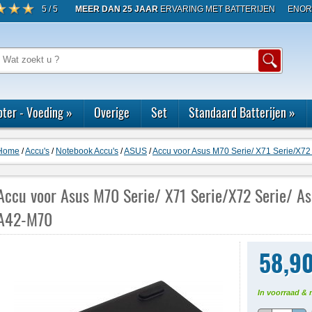
5 / 5
MEER DAN 25 JAAR
ERVARING MET BATTERIJEN
ENOR
ter - Voeding
»
Overige
Set
Standaard Batterijen
»
Home
/
Accu's
/
Notebook Accu's
/
ASUS
/
Accu voor Asus M70 Serie/ X71 Serie/X72
Accu voor Asus M70 Serie/ X71 Serie/X72 Serie/ As
A42-M70
58,9
In voorraad & 