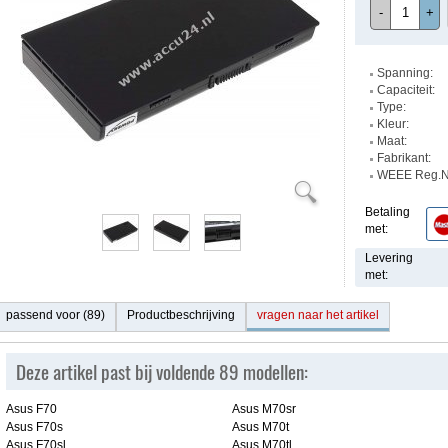
-
+
Spanning:
Capaciteit:
Type:
Kleur:
Maat:
Fabrikant:
WEEE Reg.Nr
Betaling
met:
Levering
met:
passend voor (89)
Productbeschrijving
vragen naar het artikel
Deze artikel past bij voldende 89 modellen:
Asus F70
Asus M70sr
Asus F70s
Asus M70t
Asus F70sl
Asus M70tl