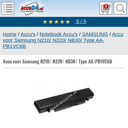
0
5 / 5
Home
/
Accu's
/
Notebook Accu's
/
SAMSUNG
/
Accu
voor Samsung N210/ N220/ NB30/ Type AA-
PB1VC6B
Accu voor Samsung N210/ N220/ NB30/ Type AA-PB1VC6B