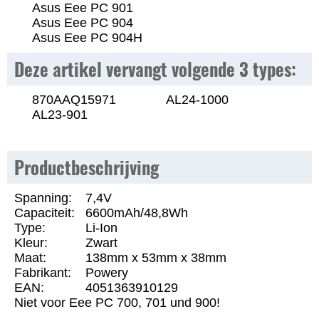
Asus Eee PC 901
Asus Eee PC 904
Asus Eee PC 904H
Deze artikel vervangt volgende 3 types:
870AAQ15971
AL24-1000
AL23-901
Productbeschrijving
Spanning:
7,4V
Capaciteit:
6600mAh/48,8Wh
Type:
Li-Ion
Kleur:
Zwart
Maat:
138mm x 53mm x 38mm
Fabrikant:
Powery
EAN:
4051363910129
Niet voor Eee PC 700, 701 und 900!