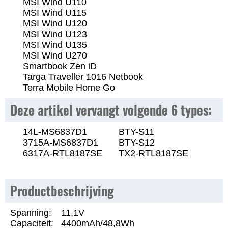
MSI Wind U110
MSI Wind U115
MSI Wind U120
MSI Wind U123
MSI Wind U135
MSI Wind U270
Smartbook Zen iD
Targa Traveller 1016 Netbook
Terra Mobile Home Go
Deze artikel vervangt volgende 6 types:
14L-MS6837D1
BTY-S11
3715A-MS6837D1
BTY-S12
6317A-RTL8187SE
TX2-RTL8187SE
Productbeschrijving
Spanning:
11,1V
Capaciteit:
4400mAh/48,8Wh