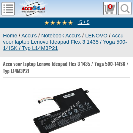
0
5 / 5
Home
/
Accu's
/
Notebook Accu's
/
LENOVO
/
Accu
voor laptop Lenovo Ideapad Flex 3 1435 / Yoga 500-
14ISK / Typ L14M3P21
Accu voor laptop Lenovo Ideapad Flex 3 1435 / Yoga 500-14ISK /
Typ L14M3P21