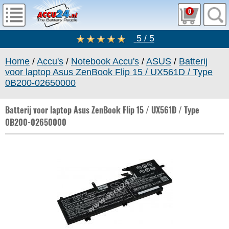
0
5 / 5
Home
/
Accu's
/
Notebook Accu's
/
ASUS
/
Batterij
voor laptop Asus ZenBook Flip 15 / UX561D / Type
0B200-02650000
Batterij voor laptop Asus ZenBook Flip 15 / UX561D / Type
0B200-02650000