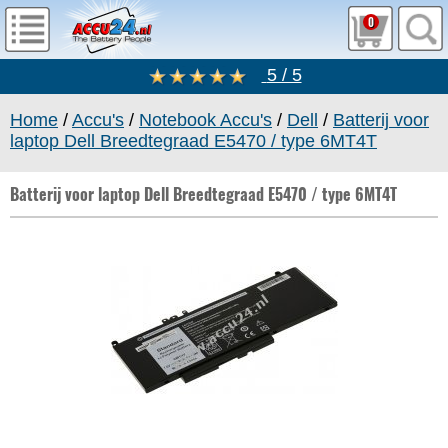
0
5 / 5
Home
/
Accu's
/
Notebook Accu's
/
Dell
/
Batterij voor
laptop Dell Breedtegraad E5470 / type 6MT4T
Batterij voor laptop Dell Breedtegraad E5470 / type 6MT4T