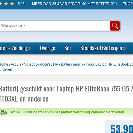
5 / 5
MEER DAN 25 JAAR
ERVARING MET BATTERIJEN
ENOR
ter - Voeding
»
Overige
Set
Standaard Batterijen
»
Home
/
Accu's
/
Notebook Accu's
/
HP
/
Batterij geschikt voor Laptop HP EliteBook 
anderen
Batterij geschikt voor Laptop HP EliteBook 755 G5 
TT03XL en anderen
Tot 14:00 uur bestellen en het pakket wordt nog vandaag verzonden.
53,9