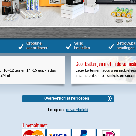
Grootste
Veilig
Betrouwba
assortiment
bestellen
betalingen
Gooi batterijen niet in de vuilnis
. 10 -12 uur en 14 -15 uur, vrijdag
Lege batterijen, accu’s en mobieltjes
cu24.nl
inzamelbakken bij winkels en super
Overeenkomst herroepen
Let op ons
privacybeleid
U betaalt met: