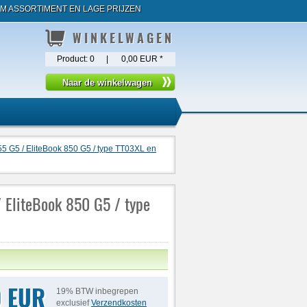
M ASSORTIMENT EN LAGE PRIJZEN
WINKELWAGEN
Product:
0
|
0,00 EUR
*
755 G5 / EliteBook 850 G5 / type TT03XL en
/ EliteBook 850 G5 / type
0 EUR
19% BTW inbegrepen
exclusief
Verzendkosten