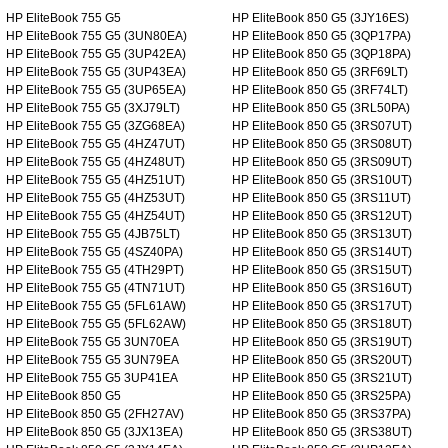
HP EliteBook 755 G5
HP EliteBook 850 G5 (3JY16ES)
HP EliteBook 755 G5 (3UN80EA)
HP EliteBook 850 G5 (3QP17PA)
HP EliteBook 755 G5 (3UP42EA)
HP EliteBook 850 G5 (3QP18PA)
HP EliteBook 755 G5 (3UP43EA)
HP EliteBook 850 G5 (3RF69LT)
HP EliteBook 755 G5 (3UP65EA)
HP EliteBook 850 G5 (3RF74LT)
HP EliteBook 755 G5 (3XJ79LT)
HP EliteBook 850 G5 (3RL50PA)
HP EliteBook 755 G5 (3ZG68EA)
HP EliteBook 850 G5 (3RS07UT)
HP EliteBook 755 G5 (4HZ47UT)
HP EliteBook 850 G5 (3RS08UT)
HP EliteBook 755 G5 (4HZ48UT)
HP EliteBook 850 G5 (3RS09UT)
HP EliteBook 755 G5 (4HZ51UT)
HP EliteBook 850 G5 (3RS10UT)
HP EliteBook 755 G5 (4HZ53UT)
HP EliteBook 850 G5 (3RS11UT)
HP EliteBook 755 G5 (4HZ54UT)
HP EliteBook 850 G5 (3RS12UT)
HP EliteBook 755 G5 (4JB75LT)
HP EliteBook 850 G5 (3RS13UT)
HP EliteBook 755 G5 (4SZ40PA)
HP EliteBook 850 G5 (3RS14UT)
HP EliteBook 755 G5 (4TH29PT)
HP EliteBook 850 G5 (3RS15UT)
HP EliteBook 755 G5 (4TN71UT)
HP EliteBook 850 G5 (3RS16UT)
HP EliteBook 755 G5 (5FL61AW)
HP EliteBook 850 G5 (3RS17UT)
HP EliteBook 755 G5 (5FL62AW)
HP EliteBook 850 G5 (3RS18UT)
HP EliteBook 755 G5 3UN70EA
HP EliteBook 850 G5 (3RS19UT)
HP EliteBook 755 G5 3UN79EA
HP EliteBook 850 G5 (3RS20UT)
HP EliteBook 755 G5 3UP41EA
HP EliteBook 850 G5 (3RS21UT)
HP EliteBook 850 G5
HP EliteBook 850 G5 (3RS25PA)
HP EliteBook 850 G5 (2FH27AV)
HP EliteBook 850 G5 (3RS37PA)
HP EliteBook 850 G5 (3JX13EA)
HP EliteBook 850 G5 (3RS38UT)