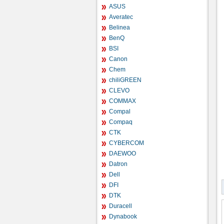
ASUS
Averatec
Belinea
BenQ
BSI
Canon
Chem
chiliGREEN
CLEVO
COMMAX
Compal
Compaq
CTK
CYBERCOM
DAEWOO
Datron
Dell
DFI
DTK
Duracell
Dynabook