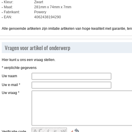
Kleur:
Zwart
Maat:
281mm x 74mm x 7mm
Fabrikant:
Powery
EAN:
4062438194290
Alle genoemde artikelen zijn imitatie artikelen van hoge kwaliteit met garantie, te
Vragen voor artikel of onderwerp
Hier kunt u ons een vraag stellen.
* verplichte gegevens
Uw naam
Uw e-mail
*
Uw vraag
*
Verificatie code