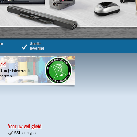
re
Snelle
levering
bak!
 kun je inleveren in
markten.
Voor uw veiligheid
SSL-encryptie