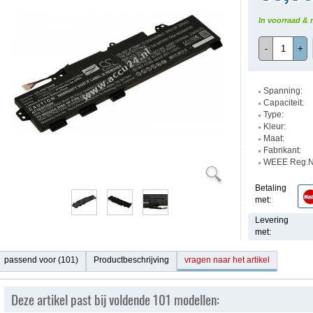
In voorraad & 
-
+
Spanning:
Capaciteit:
Type:
Kleur:
Maat:
Fabrikant:
WEEE Reg.Nr
Betaling
met:
Levering
met:
passend voor (101)
Productbeschrijving
vragen naar het artikel
Deze artikel past bij voldende 101 modellen: