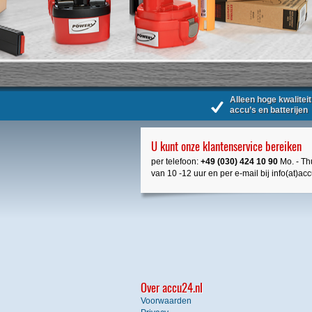
Alleen hoge kwaliteit
accu’s en batterijen
U kunt onze klantenservice bereiken
per telefoon:
+49 (030) 424 10 90
Mo. - Thu
van 10 -12 uur en per e-mail bij info(at)ac
Over accu24.nl
Voorwaarden