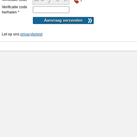
Verificatie code
herhalen
*
Let op ons
privacybeleid