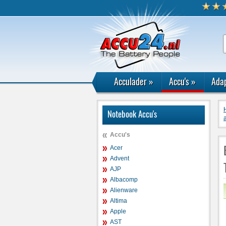
Acculader
»
Accu's
»
Adap
Notebook Accu's
Accu's
Acer
Advent
AJP
Albacomp
Alienware
Altima
Apple
AST