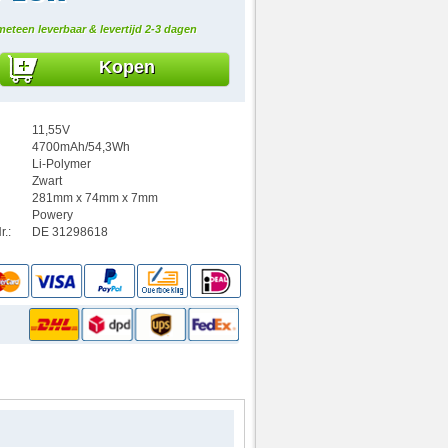
meteen leverbaar & levertijd 2-3 dagen
Kopen
11,55V
4700mAh/54,3Wh
Li-Polymer
Zwart
281mm x 74mm x 7mm
Powery
.:
DE 31298618