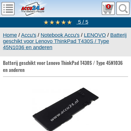
0
5 / 5
Home
/
Accu's
/
Notebook Accu's
/
LENOVO
/
Batterij
geschikt voor Lenovo ThinkPad T430S / Type
45N1036 en anderen
Batterij geschikt voor Lenovo ThinkPad T430S / Type 45N1036
en anderen