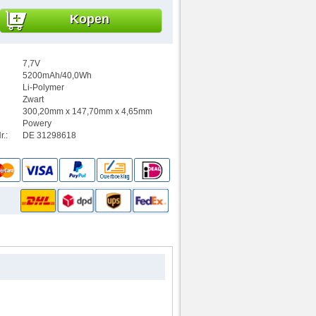
Kopen
7,7V
5200mAh/40,0Wh
Li-Polymer
Zwart
300,20mm x 147,70mm x 4,65mm
Powery
.:
DE 31298618