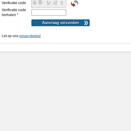
Verificatie code
Verificatie code
herhalen
*
Let op ons
privacybeleid