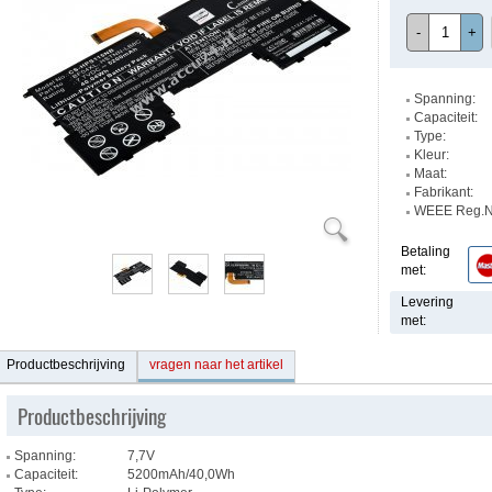
-
+
Spanning:
Capaciteit:
Type:
Kleur:
Maat:
Fabrikant:
WEEE Reg.Nr
Betaling
met:
Levering
met:
Productbeschrijving
vragen naar het artikel
Productbeschrijving
Spanning:
7,7V
Capaciteit:
5200mAh/40,0Wh