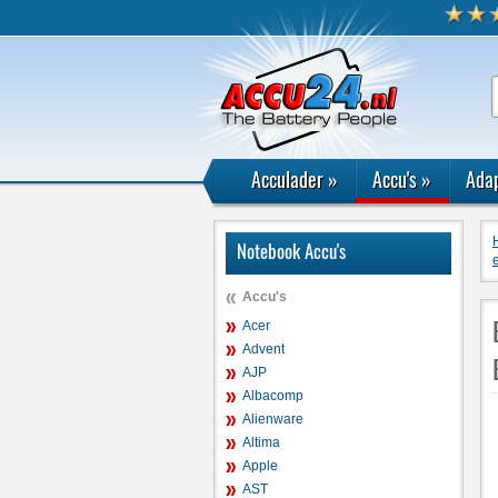
Acculader
»
Accu's
»
Adap
Notebook Accu's
e
Accu's
Acer
Advent
AJP
Albacomp
Alienware
Altima
Apple
AST