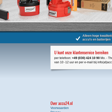
Alleen hoge kwaliteit
accu’s en batterijen
U kunt onze klantenservice bereiken
per telefoon:
+49 (030) 424 10 90
Mo. - Thu
van 10 -12 uur en per e-mail bij info(at)ac
Over accu24.nl
Voorwaarden