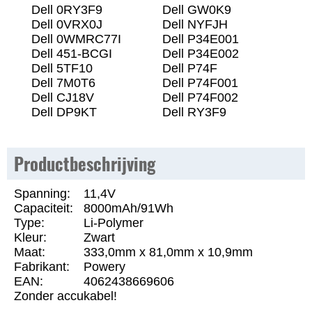
Dell 0RY3F9
Dell GW0K9
Dell 0VRX0J
Dell NYFJH
Dell 0WMRC77I
Dell P34E001
Dell 451-BCGI
Dell P34E002
Dell 5TF10
Dell P74F
Dell 7M0T6
Dell P74F001
Dell CJ18V
Dell P74F002
Dell DP9KT
Dell RY3F9
Productbeschrijving
Spanning:
11,4V
Capaciteit:
8000mAh/91Wh
Type:
Li-Polymer
Kleur:
Zwart
Maat:
333,0mm x 81,0mm x 10,9mm
Fabrikant:
Powery
EAN:
4062438669606
Zonder accukabel!