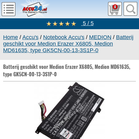
0
5 / 5
Home
/
Accu's
/
Notebook Accu's
/
MEDION
/
Batterij
geschikt voor Medion Erazer X6805, Medion
MD61635, type GK5CN-00-13-3S1P-0
Batterij geschikt voor Medion Erazer X6805, Medion MD61635,
type GK5CN-00-13-3S1P-0