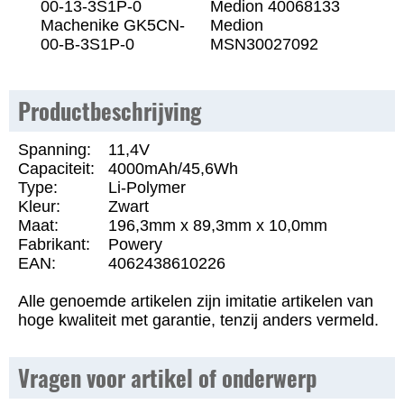
00-13-3S1P-0
Medion 40068133
Machenike GK5CN-
Medion
00-B-3S1P-0
MSN30027092
Productbeschrijving
Spanning:
11,4V
Capaciteit:
4000mAh/45,6Wh
Type:
Li-Polymer
Kleur:
Zwart
Maat:
196,3mm x 89,3mm x 10,0mm
Fabrikant:
Powery
EAN:
4062438610226
Alle genoemde artikelen zijn imitatie artikelen van
hoge kwaliteit met garantie, tenzij anders vermeld.
Vragen voor artikel of onderwerp