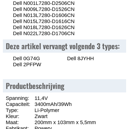
Dell N001L7280-D2506CN
Dell N009L7280-D1526CN
Dell N013L7280-D1606CN
Dell N015L7280-D1616CN
Dell N018L7280-D1626CN
Dell N022L7280-D1706CN
Deze artikel vervangt volgende 3 types:
Dell 0G74G
Dell 8JYHH
Dell 2PFPW
Productbeschrijving
Spanning:
11,4V
Capaciteit:
3400mAh/39Wh
Type:
Li-Polymer
Kleur:
Zwart
Maat:
200mm x 103mm x 5,5mm
Fabrikant:
Powery