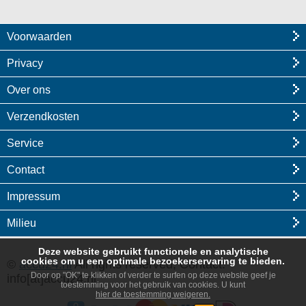
Voorwaarden
Privacy
Over ons
Verzendkosten
Service
Contact
Impressum
Milieu
Deze website gebruikt functionele en analytische
cookies om u een optimale bezoekerservaring te bieden.
©
accu24.nl
All rights reserved, Contact:
Door op "OK" te klikken of verder te surfen op deze website geef je
info[at]accu24.nl
toestemming voor het gebruik van cookies. U kunt
hier de toestemming weigeren.