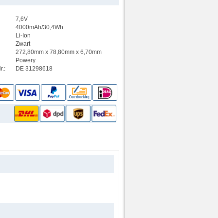
7,6V
4000mAh/30,4Wh
Li-Ion
Zwart
272,80mm x 78,80mm x 6,70mm
Powery
.:
DE 31298618