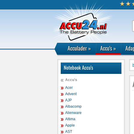
Acculader
»
Accu's
»
Adap
Notebook Accu's
Accu's
Acer
Advent
AJP
Albacomp
Alienware
Altima
Apple
AST