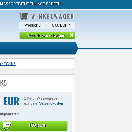
M ASSORTIMENT EN LAGE PRIJZEN
WINKELWAGEN
Product:
0
|
0,00 EUR
*
Type PGYK5
YK5
0 EUR
19% BTW inbegrepen
exclusief
Verzendkosten
ringstijd na!
Kopen