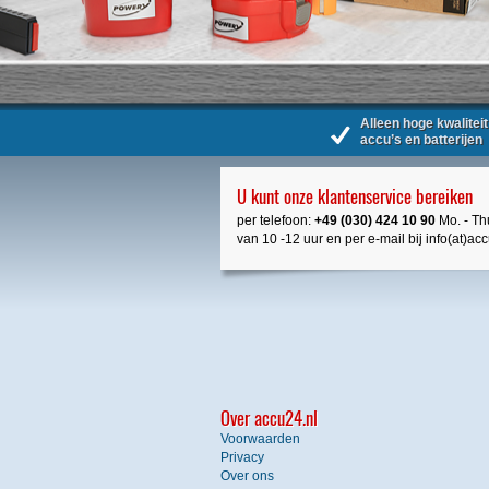
Alleen hoge kwaliteit
accu’s en batterijen
U kunt onze klantenservice bereiken
per telefoon:
+49 (030) 424 10 90
Mo. - Thu
van 10 -12 uur en per e-mail bij info(at)ac
Over accu24.nl
Voorwaarden
Privacy
Over ons