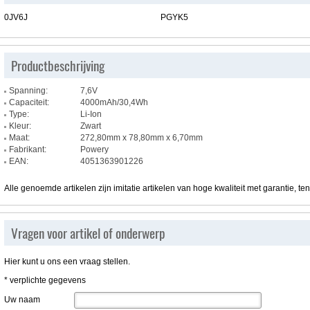
0JV6J
PGYK5
Productbeschrijving
Spanning:
7,6V
Capaciteit:
4000mAh/30,4Wh
Type:
Li-Ion
Kleur:
Zwart
Maat:
272,80mm x 78,80mm x 6,70mm
Fabrikant:
Powery
EAN:
4051363901226
Alle genoemde artikelen zijn imitatie artikelen van hoge kwaliteit met garantie, te
Vragen voor artikel of onderwerp
Hier kunt u ons een vraag stellen.
* verplichte gegevens
Uw naam