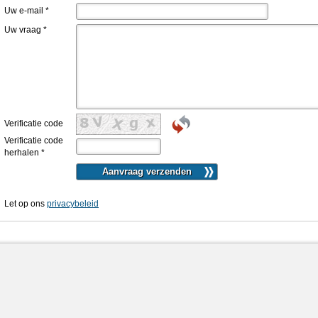
Uw e-mail
*
Uw vraag
*
Verificatie code
Verificatie code
herhalen
*
Let op ons
privacybeleid