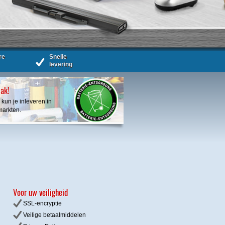
re
Snelle
levering
bak!
 kun je inleveren in
markten.
Voor uw veiligheid
SSL-encryptie
Veilige betaalmiddelen