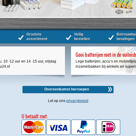
Grootste
Veilig
Betrouwba
assortiment
bestellen
betalingen
Gooi batterijen niet in de vuilnis
. 10 -12 uur en 14 -15 uur, vrijdag
Lege batterijen, accu’s en mobieltjes
cu24.nl
inzamelbakken bij winkels en super
Overeenkomst herroepen
Let op ons
privacybeleid
U betaalt met: