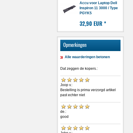
Accu voor Laptop Dell
Inspiron 11 3000 / Type
PGYK5
32,90 EUR
*
Opmerkingen
Alle waarderingen betonen
Dat zeggen de kopers.:
Joop v.:
Bestelling is prima verzorgd artikel
past echter niet
de.:
good
John v.: