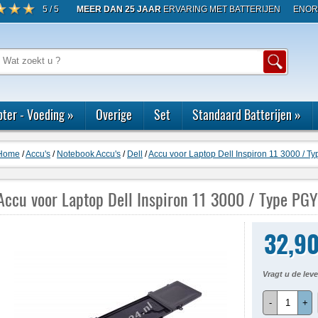
5 / 5
MEER DAN 25 JAAR
ERVARING MET BATTERIJEN
ENOR
ter - Voeding
»
Overige
Set
Standaard Batterijen
»
Home
/
Accu's
/
Notebook Accu's
/
Dell
/
Accu voor Laptop Dell Inspiron 11 3000 / 
Accu voor Laptop Dell Inspiron 11 3000 / Type PG
32,9
Vragt u de leve
-
+