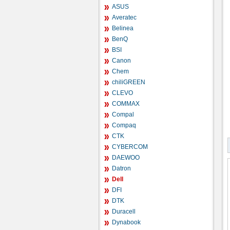
ASUS
Averatec
Belinea
BenQ
BSI
Canon
Chem
chiliGREEN
CLEVO
COMMAX
Compal
Compaq
CTK
CYBERCOM
DAEWOO
Datron
Dell
DFI
DTK
Duracell
Dynabook