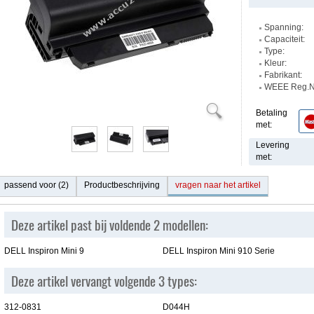
Spanning:
Capaciteit:
Type:
Kleur:
Fabrikant:
WEEE Reg.Nr
Betaling
met:
Levering
met:
passend voor (2)
Productbeschrijving
vragen naar het artikel
Deze artikel past bij voldende 2 modellen:
DELL Inspiron Mini 9
DELL Inspiron Mini 910 Serie
Deze artikel vervangt volgende 3 types:
312-0831
D044H