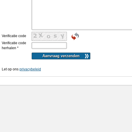
Verificatie code
Verificatie code
herhalen
*
Let op ons
privacybeleid