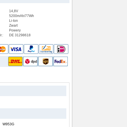
14,8V
5200mAh/77Wh
Li-Ion
Zwart
Powery
.:
DE 31298618
W953G