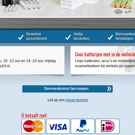
Grootste
Veilig
Betrouwba
assortiment
bestellen
betalingen
Gooi batterijen niet in de vuilnis
. 10 -12 uur en 14 -15 uur, vrijdag
Lege batterijen, accu’s en mobieltjes
cu24.nl
inzamelbakken bij winkels en super
Overeenkomst herroepen
Let op ons
privacybeleid
U betaalt met: