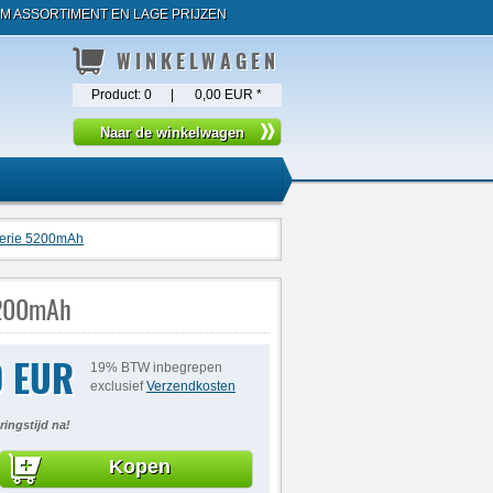
M ASSORTIMENT EN LAGE PRIJZEN
WINKELWAGEN
Product:
0
|
0,00 EUR
*
 Serie 5200mAh
5200mAh
0 EUR
19% BTW inbegrepen
exclusief
Verzendkosten
ringstijd na!
Kopen