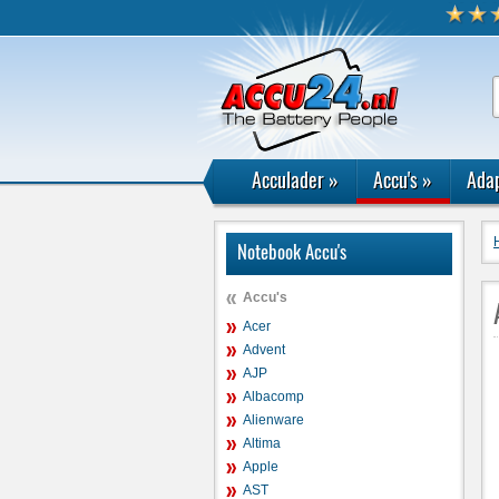
Acculader
»
Accu's
»
Adap
Notebook Accu's
Accu's
Acer
Advent
AJP
Albacomp
Alienware
Altima
Apple
AST