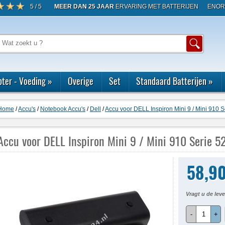
5 / 5
MEER DAN 25 JAAR
ERVARING MET BATTERIJEN
ENOR
ter - Voeding
»
Overige
Set
Standaard Batterijen
»
Home
/
Accu's
/
Notebook Accu's
/
Dell
/
Accu voor DELL Inspiron Mini 9 / Mini 910
Accu voor DELL Inspiron Mini 9 / Mini 910 Serie 
58,9
Vragt u de leve
-
+