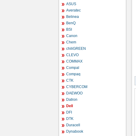
ASUS
Averatec
Belinea
BenQ
BSI
Canon
Chem
chiliGREEN
CLEVO
COMMAX
Compal
Compaq
CTK
CYBERCOM
DAEWOO
Datron
Dell
DFI
DTK
Duracell
Dynabook