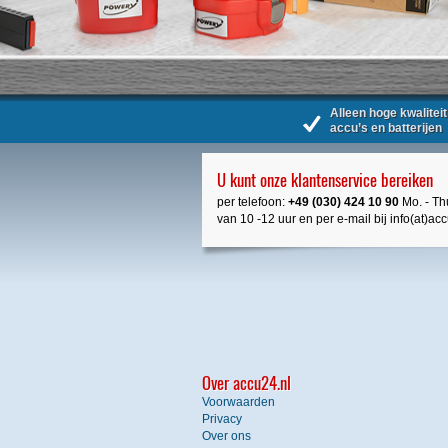
Alleen hoge kwaliteit
accu’s en batterijen
U kunt onze klantenservice bereiken
per telefoon:
+49 (030) 424 10 90
Mo. - Thu
van 10 -12 uur en per e-mail bij info(at)ac
Over accu24.nl
Voorwaarden
Privacy
Over ons