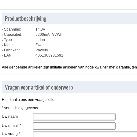
Productbeschrijving
Spanning:
14,8V
Capaciteit:
5200mAh/77Wh
Type:
Li-Ion
Kleur:
Zwart
Fabrikant:
Powery
EAN:
4051363901592
Alle genoemde artikelen zijn imitatie artikelen van hoge kwaliteit met garantie, te
Vragen voor artikel of onderwerp
Hier kunt u ons een vraag stellen.
* verplichte gegevens
Uw naam
Uw e-mail
*
Uw vraag
*