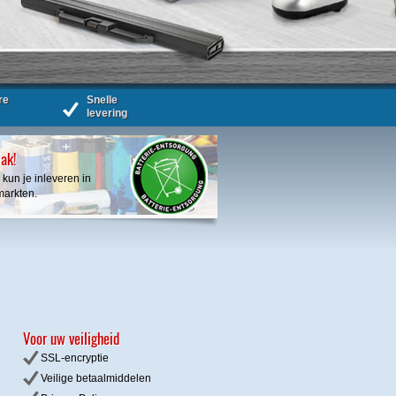
re
Snelle
levering
bak!
 kun je inleveren in
markten.
Voor uw veiligheid
SSL-encryptie
Veilige betaalmiddelen